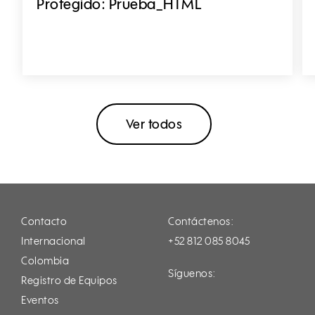
Protegido: Prueba_HTML
Ver todos
Contacto
Contáctenos:
Internacional
+52 812 085 8045
Colombia
Síguenos:
Registro de Equipos
Instagram
Facebook
LinkedIn
Youtube
Eventos
Tiktok