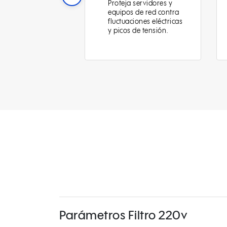
teja servidores y
y estabilidad en
ipos de red contra
servidores y sistemas
ctuaciones eléctricas
de almacenamiento
icos de tensión.
crítico.
Parámetros Filtro 220v