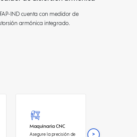
 FAP-IND cuenta con medidor de
storsión armónica integrado.
Robótica
Servidore
>
de
Mantenga la precisión
Proteja se