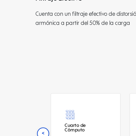
Cuenta con un filtraje efectivo de distorsi
armónica a partir del 50% de la carga
arto de
Data Center
mputo
<
Asegure la continuidad