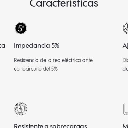
Características
ca
Impedancia 5%
A
Resistencia de la red eléctrica ante
Di
cortocircuito del 5%
de
Resistente a sobrecargas
M