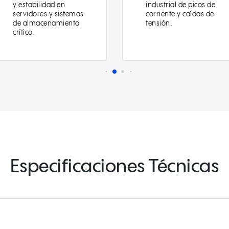
industrial de picos de
maquinaria CNC ant
corriente y caídas de
fluctuaciones eléctric
tensión.
y variaciones de
frecuencia.
Especificaciones Técnicas