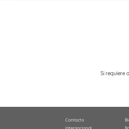
Si requiere 
Contacto
B
Internacional
Bo