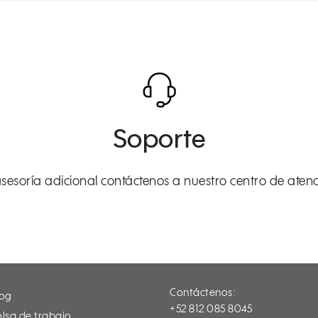
Soporte
asesoría adicional contáctenos a nuestro centro de atenci
Contáctenos:
log
+52 812 085 8045
lsa de trabajo