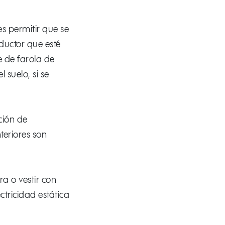
es permitir que se
ductor que esté
e de farola de
 suelo, si se
ción de
teriores son
ra o vestir con
tricidad estática