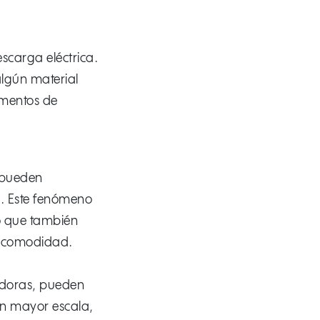
scarga eléctrica.
lgún material
ementos de
s pueden
da. Este fenómeno
o que también
la comodidad.
tadoras, pueden
 en mayor escala,