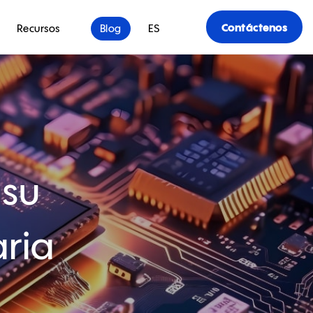
Contáctenos
Recursos
Blog
ES
 su
aria