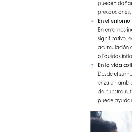
pueden dañar l
precauciones, 
En el entorno
En entornos in
significativo,
acumulación d
o líquidos in
En la vida cot
Desde el zumb
eriza en ambie
de nuestra ru
puede ayudarn