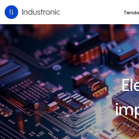
Tienda
El
imp